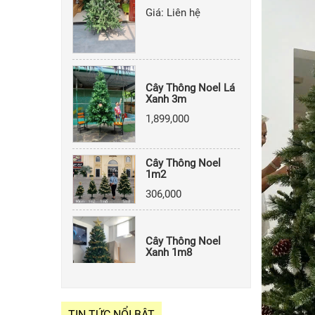
Cây Thông Noel Lá
Xanh 3m
1,899,000
Cây Thông Noel
1m2
306,000
Cây Thông Noel
Xanh 1m8
556,000
TIN TỨC NỔI BẬT