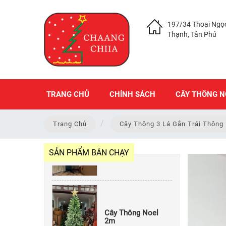
197/34 Thoại Ngọ
Thạnh, Tân Phú
TRANG CHỦ
CHÍNH SÁCH
CÂY THÔNG N
Cây Thông Noel
Trang Chủ
Cây Thông 3 Lá Gắn Trái Thông
Xanh 1m8
556,000
SẢN PHẨM BÁN CHẠY
Cây Thông Noel
2m
Giá: Liên hệ