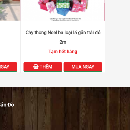
Cây thông Noel ba loại lá gắn trái đỏ
Cây Thô
2m
Tạm hết hàng
NGAY
THÊM
MUA NGAY
T
Bản Đồ