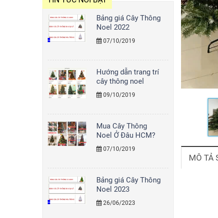
Cây Thông Noel
Bảng giá Cây Thông
2m
Noel 2022
Giá: Liên hệ
07/10/2019
Hướng dẫn trang trí
cây thông noel
Cây Thông Noel Lá
Xanh 3m
09/10/2019
1,899,000
Mua Cây Thông
Noel Ở Đâu HCM?
Cây Thông Noel
1m2
07/10/2019
MÔ TẢ
306,000
Bảng giá Cây Thông
Noel 2023
26/06/2023