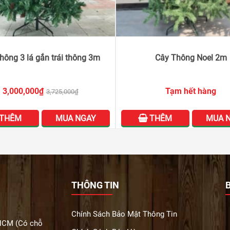
hông 3 lá gắn trái thông 3m
Cây Thông Noel 2m
3,000,000₫
Tạm hết hàng
3,725,000₫
THÊM
MUA NGAY
THÊM
MUA 
THÔNG TIN
Chính Sách Bảo Mật Thông Tin
 HCM (Có chỗ