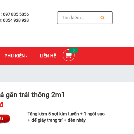
1:
097 835 5056
2:
0354 928 928
0
PHỤ KIỆN
LIÊN HỆ
lá gắn trái thông 2m1
0đ
Tặng kèm 5 sợi kim tuyến + 1 ngôi sao
+ đế giáy trang trí + đèn nháy