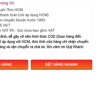
húng tôi
n phí 7km HCM
thanh toán (chỉ áp dụng HCM)
hận chuyển khoản trước 100%
Í 24/7
n VAT 8% - Giá chưa bao gồm VAT
kềnh, dễ gãy vỡ nên hình thức COD (Giao hàng đến
hỉ áp dụng với HCM, đơn tỉnh cửa hàng chỉ nhận chuyển
ng và vận chuyển ra nhà xe. Xin cảm ơn Quý Khách
Ỏ HÀNG
ĐẶT HÀNG NHANH