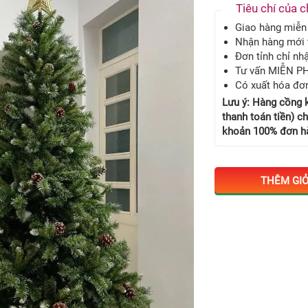
Tiêu chí của c
Giao hàng miễ
Nhận hàng mới 
Đơn tỉnh chỉ n
Tư vấn MIỄN PH
Có xuất hóa đơ
Lưu ý: Hàng cồng 
thanh toán tiền) c
khoản 100% đơn hà
THÊM GI