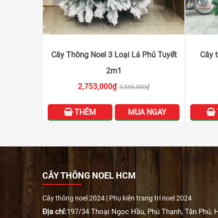
Cây Thông Noel 3 Loại Lá Phủ Tuyết
Cây t
2m1
2,753,000₫
3,555,000₫
THÊM
MUA NGAY
CÂY THÔNG NOEL HCM
Cây thông noel 2024 | Phụ kiện trang trí noel 2024
Địa chỉ:
197/34 Thoại Ngọc Hầu, Phú Thạnh, Tân Phú,